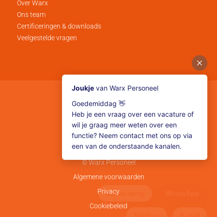
Over Warx
Ons team
Certificeringen & downloads
Veelgestelde vragen
Volg ons
© Warx Personeel
Algemene voorwaarden
Privacy
Cookiebeleid