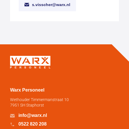
s.visscher@warx.nl
Warx Personeel
Wethouder Timmermanstraat 10
7951 SH Staphorst
info@warx.nl
0522 820 208