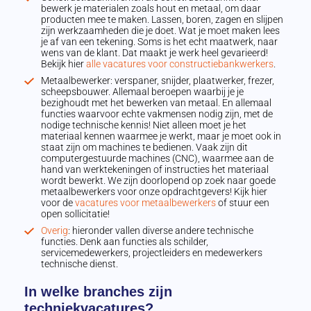
bewerk je materialen zoals hout en metaal, om daar
producten mee te maken. Lassen, boren, zagen en slijpen
zijn werkzaamheden die je doet. Wat je moet maken lees
je af van een tekening. Soms is het echt maatwerk, naar
wens van de klant. Dat maakt je werk heel gevarieerd!
Bekijk hier
alle vacatures voor constructiebankwerkers
.
Metaalbewerker: verspaner, snijder, plaatwerker, frezer,
scheepsbouwer. Allemaal beroepen waarbij je je
bezighoudt met het bewerken van metaal. En allemaal
functies waarvoor echte vakmensen nodig zijn, met de
nodige technische kennis! Niet alleen moet je het
materiaal kennen waarmee je werkt, maar je moet ook in
staat zijn om machines te bedienen. Vaak zijn dit
computergestuurde machines (CNC), waarmee aan de
hand van werktekeningen of instructies het materiaal
wordt bewerkt. We zijn doorlopend op zoek naar goede
metaalbewerkers voor onze opdrachtgevers! Kijk hier
voor de
vacatures voor metaalbewerkers
of stuur een
open sollicitatie!
Overig
: hieronder vallen diverse andere technische
functies. Denk aan functies als schilder,
servicemedewerkers, projectleiders en medewerkers
technische dienst.
In welke branches zijn
techniekvacatures?