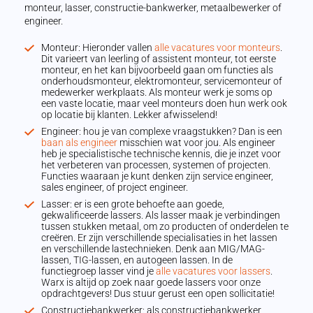
monteur, lasser, constructie-bankwerker, metaalbewerker of
engineer.
Monteur: Hieronder vallen
alle vacatures voor monteurs
.
Dit varieert van leerling of assistent monteur, tot eerste
monteur, en het kan bijvoorbeeld gaan om functies als
onderhoudsmonteur, elektromonteur, servicemonteur of
medewerker werkplaats. Als monteur werk je soms op
een vaste locatie, maar veel monteurs doen hun werk ook
op locatie bij klanten. Lekker afwisselend!
Engineer: hou je van complexe vraagstukken? Dan is een
baan als engineer
misschien wat voor jou. Als engineer
heb je specialistische technische kennis, die je inzet voor
het verbeteren van processen, systemen of projecten.
Functies waaraan je kunt denken zijn service engineer,
sales engineer, of project engineer.
Lasser: er is een grote behoefte aan goede,
gekwalificeerde lassers. Als lasser maak je verbindingen
tussen stukken metaal, om zo producten of onderdelen te
creëren. Er zijn verschillende specialisaties in het lassen
en verschillende lastechnieken. Denk aan MIG/MAG-
lassen, TIG-lassen, en autogeen lassen. In de
functiegroep lasser vind je
alle vacatures voor lassers
.
Warx is altijd op zoek naar goede lassers voor onze
opdrachtgevers! Dus stuur gerust een open sollicitatie!
Constructiebankwerker: als constructiebankwerker