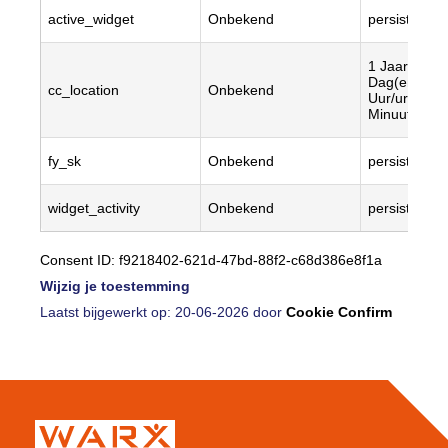
active_widget
Onbekend
persistent
1 Jaar/jaren,
Dag(en), 23
cc_location
Onbekend
Uur/uren, 56
Minuut/minu
fy_sk
Onbekend
persistent
widget_activity
Onbekend
persistent
Consent ID: f9218402-621d-47bd-88f2-c68d386e8f1a
Wijzig je toestemming
Laatst bijgewerkt op: 20-06-2026 door
Cookie Confirm