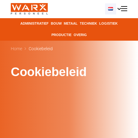
ADMINISTRATIEF
BOUW
METAAL
TECHNIEK
LOGISTIEK
PRODUCTIE
OVERIG
Home
Cookiebeleid
Cookiebeleid