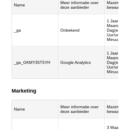
Meer informatie over
Maximale
Name
deze aanbieder
bewaartermi
1 Jaar/jaren,
Maand(en), 
_ga
Onbekend
Dag(en), 23
Uur/uren, 57
Minuut/minu
1 Jaar/jaren,
Maand(en), 
_ga_GKMY35T5YH
Google Analytics
Dag(en), 23
Uur/uren, 57
Minuut/minu
Marketing
Meer informatie over
Maximale
Name
deze aanbieder
bewaartermi
3 Maand(en)