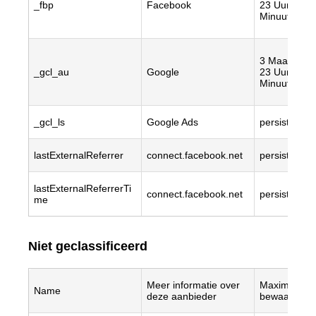
_fbp
Facebook
23 Uur/uren,
Minuut/minu
3 Maand(en)
_gcl_au
Google
23 Uur/uren,
Minuut/minu
_gcl_ls
Google Ads
persistent
lastExternalReferrer
connect.facebook.net
persistent
lastExternalReferrerTi
connect.facebook.net
persistent
me
Niet geclassificeerd
Meer informatie over
Maximale
Name
deze aanbieder
bewaartermi