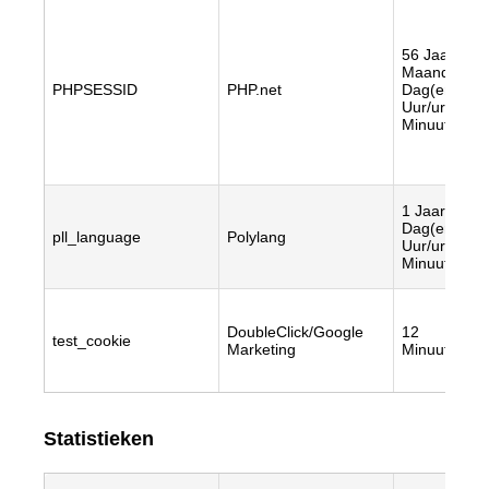
56 Jaar/jare
Maand(en), 
PHPSESSID
PHP.net
Dag(en), 12
Uur/uren, 2
Minuut/minu
1 Jaar/jaren,
Dag(en), 23
pll_language
Polylang
Uur/uren, 56
Minuut/minu
DoubleClick/Google
12
test_cookie
Marketing
Minuut/minu
Statistieken