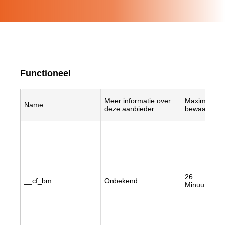
Functioneel
Meer informatie over
Maximale
Name
deze aanbieder
bewaartermi
26
__cf_bm
Onbekend
Minuut/minu