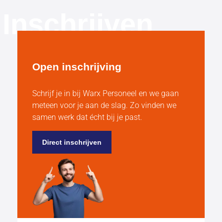
Inschrijven
Open inschrijving
Schrijf je in bij Warx Personeel en we gaan
meteen voor je aan de slag. Zo vinden we
samen werk dat écht bij je past.
Direct inschrijven