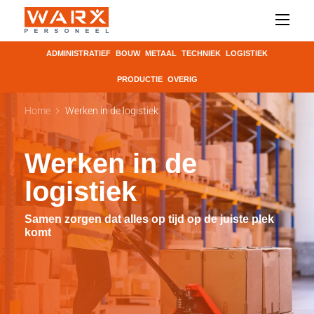
ADMINISTRATIEF
BOUW
METAAL
TECHNIEK
LOGISTIEK
PRODUCTIE
OVERIG
Home
Werken in de logistiek
Werken in de
logistiek
Samen zorgen dat alles op tijd op de juiste plek
komt