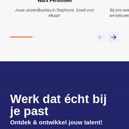
Warx Personeel
Jouw uitzendbureau in Staphorst. Goed voor
Bij ons we
elkaar!
we beloven
Werk dat écht bij
je past
Ontdek & ontwikkel jouw talent!