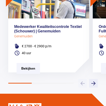
Medewerker Kwaliteitscontrole Textiel
Ord
(Schouwer) | Genemuiden
Full
Genemuiden
Gen
€ 2700 - € 2900
p/m
40 uur
Bekijken