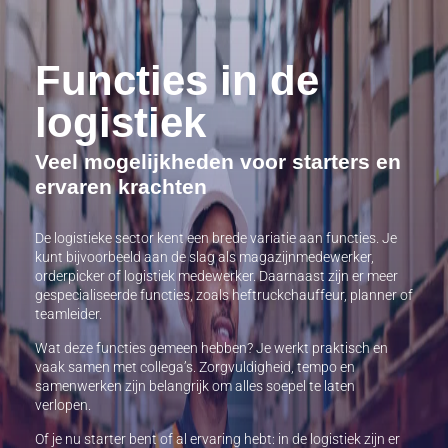
Functies in de
logistiek
Veel mogelijkheden voor starters en
ervaren krachten
De logistieke sector kent een brede variatie aan functies. Je
kunt bijvoorbeeld aan de slag als magazijnmedewerker,
orderpicker of logistiek medewerker. Daarnaast zijn er meer
gespecialiseerde functies, zoals heftruckchauffeur, planner of
teamleider.
Wat deze functies gemeen hebben? Je werkt praktisch en
vaak samen met collega’s. Zorgvuldigheid, tempo en
samenwerken zijn belangrijk om alles soepel te laten
verlopen.
Of je nu starter bent of al ervaring hebt: in de logistiek zijn er