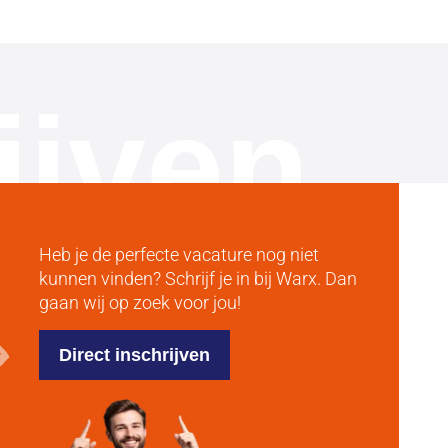
ijven
Heb je de perfecte vacature nog niet
kunnen vinden? Schrijf je in bij Warx. Dan
gaan wij op zoek voor jou!
Direct inschrijven