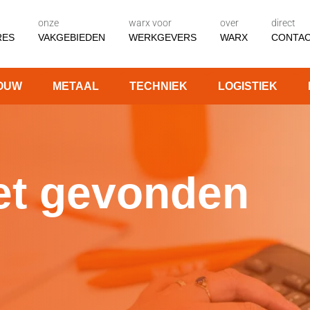
onze
warx voor
over
direct
RES
VAKGEBIEDEN
WERKGEVERS
WARX
CONTA
OUW
METAAL
TECHNIEK
LOGISTIEK
et gevonden