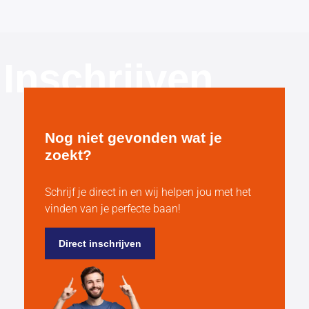
Inschrijven
Nog niet gevonden wat je
zoekt?
Schrijf je direct in en wij helpen jou met het
vinden van je perfecte baan!
Direct inschrijven