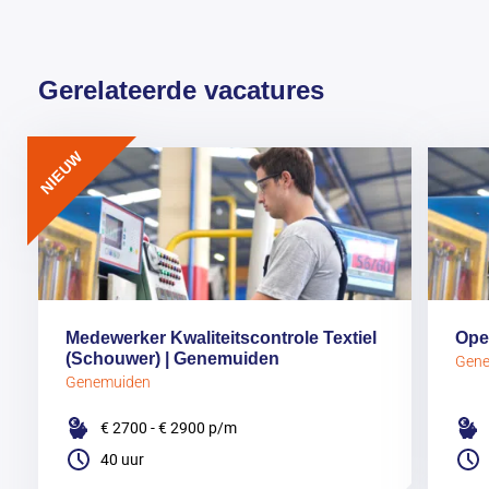
Gerelateerde vacatures
NIEUW
Medewerker Kwaliteitscontrole Textiel
Ope
(Schouwer) | Genemuiden
Gen
Genemuiden
€ 2700 - € 2900
p/m
40 uur