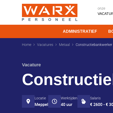
onze
VACATU
ADMINISTRATIEF
B
Constructiebankwerker 
Home
Vacatures
Metaal
Vacature
Constructi
Locatie
Werktijden
Salaris
Meppel
40 uur
€ 2600 - € 