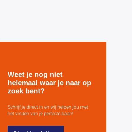
Weet je nog niet
helemaal waar je naar op
zoek bent?
Schrijf je direct in en wij helpen jou met
het vinden van je perfecte baan!