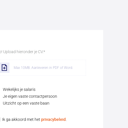
p! Upload hieronder je CV.
*
Selecteer bestanden
Max 10MB. Aanleveren in PDF of Word.
Wekelijks je salaris
Je eigen vaste contactpersoon
Uitzicht op een vaste baan
privacybeleid
Ik ga akkoord met het
.