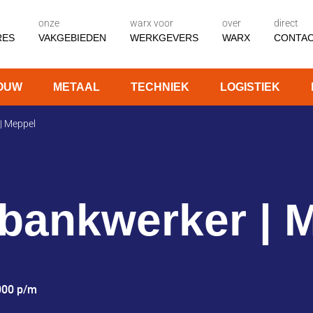
onze
warx voor
over
direct
RES
VAKGEBIEDEN
WERKGEVERS
WARX
CONTA
OUW
METAAL
TECHNIEK
LOGISTIEK
| Meppel
ebankwerker | 
3000
p/m