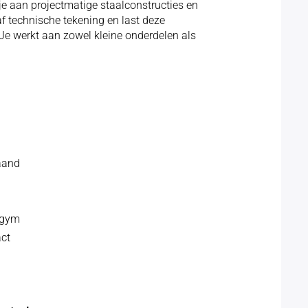
je aan projectmatige staalconstructies en
 technische tekening en last deze
 Je werkt aan zowel kleine onderdelen als
aand
 gym
act