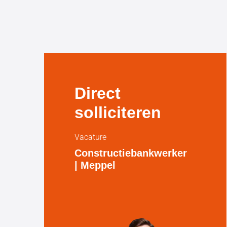
Direct
solliciteren
Vacature
Constructiebankwerker
| Meppel