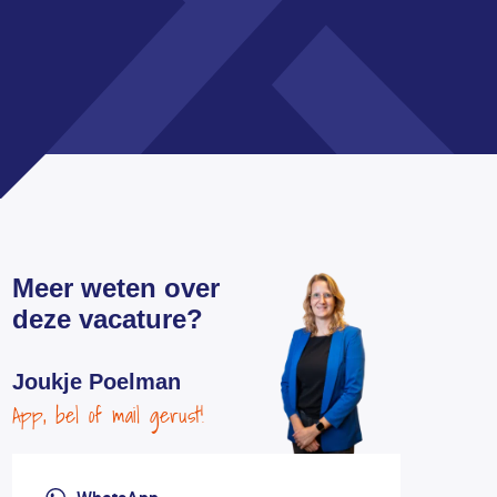
Meer weten over
deze vacature?
Joukje Poelman
App, bel of mail gerust!