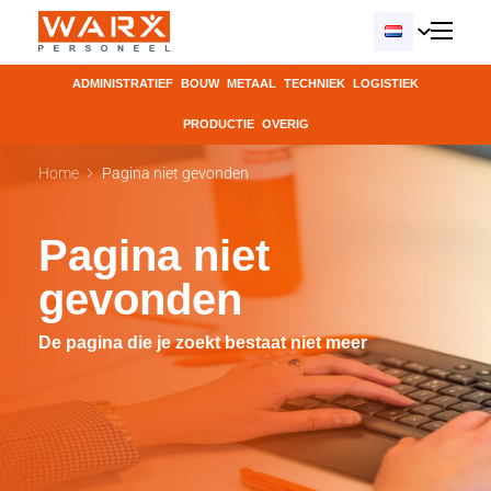
ADMINISTRATIEF
BOUW
METAAL
TECHNIEK
LOGISTIEK
PRODUCTIE
OVERIG
Home
Pagina niet gevonden
Pagina niet
gevonden
De pagina die je zoekt bestaat niet meer